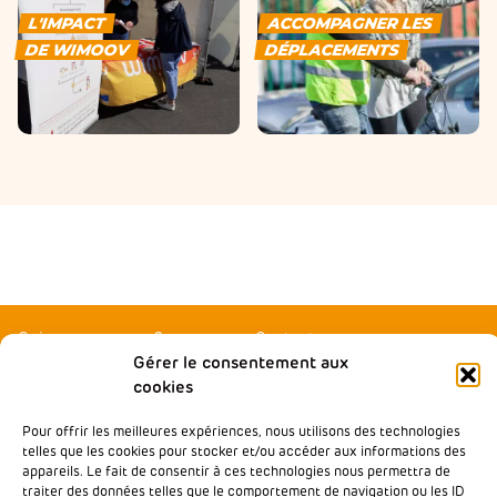
L'IMPACT
ACCOMPAGNER LES
DE WIMOOV
DÉPLACEMENTS
Qui sommes-nous ?
Contactez-nous
Gérer le consentement aux
Agir local
Presse
cookies
Accompagner
Rejoindre Wimoov
Pour offrir les meilleures expériences, nous utilisons des technologies
Nos partenaires
Notre École de la Mobilité
telles que les cookies pour stocker et/ou accéder aux informations des
Inclusive
appareils. Le fait de consentir à ces technologies nous permettra de
Nos analyses & plaidoyers
traiter des données telles que le comportement de navigation ou les ID