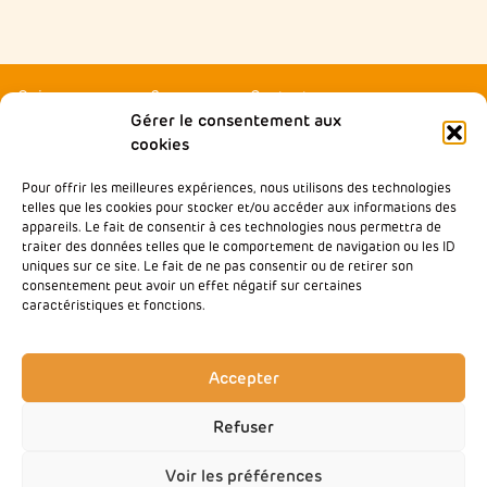
Qui sommes-nous ?
Contactez-nous
Gérer le consentement aux
Agir local
Presse
cookies
Accompagner
Rejoindre Wimoov
Pour offrir les meilleures expériences, nous utilisons des technologies
Nos partenaires
Notre École de la Mobilité
telles que les cookies pour stocker et/ou accéder aux informations des
Inclusive
appareils. Le fait de consentir à ces technologies nous permettra de
Nos analyses & plaidoyers
traiter des données telles que le comportement de navigation ou les ID
Baromètre des Mobilités
uniques sur ce site. Le fait de ne pas consentir ou de retirer son
Nos actualités
consentement peut avoir un effet négatif sur certaines
Groupe SOS
caractéristiques et fonctions.
Mentions légales
Politique de confidentialité
Accepter
Refuser
Voir les préférences