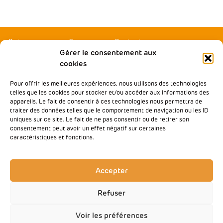
Qui sommes-nous ?
Contactez-nous
Gérer le consentement aux
Agir local
Presse
cookies
Accompagner
Rejoindre Wimoov
Pour offrir les meilleures expériences, nous utilisons des technologies
Nos partenaires
Notre École de la Mobilité
telles que les cookies pour stocker et/ou accéder aux informations des
Inclusive
appareils. Le fait de consentir à ces technologies nous permettra de
Nos analyses & plaidoyers
traiter des données telles que le comportement de navigation ou les ID
Baromètre des Mobilités
uniques sur ce site. Le fait de ne pas consentir ou de retirer son
Nos actualités
consentement peut avoir un effet négatif sur certaines
Groupe SOS
caractéristiques et fonctions.
Mentions légales
Politique de confidentialité
Accepter
Refuser
Voir les préférences