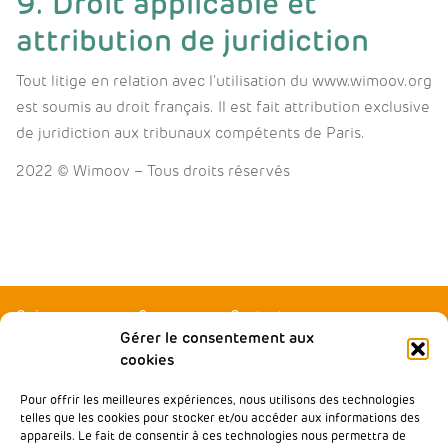
9. Droit applicable et
attribution de juridiction
Tout litige en relation avec l’utilisation du www.wimoov.org
est soumis au droit français. Il est fait attribution exclusive
de juridiction aux tribunaux compétents de Paris.
2022 © Wimoov – Tous droits réservés
Qui sommes-nous ?
Contactez-nous
Gérer le consentement aux
Agir local
Presse
cookies
Accompagner
Rejoindre Wimoov
Pour offrir les meilleures expériences, nous utilisons des technologies
Nos partenaires
Notre École de la Mobilité
telles que les cookies pour stocker et/ou accéder aux informations des
Inclusive
appareils. Le fait de consentir à ces technologies nous permettra de
Nos analyses & plaidoyers