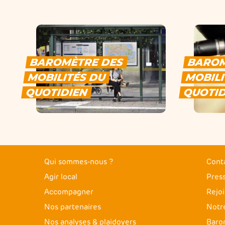
BAROMÈTRE DES
BAROM
MOBILITÉS DU
MOBILI
QUOTIDIEN
QUOTID
Qui sommes-nous ?
Cont
Agir local
Pres
Accompagner
Rejo
Nos partenaires
Notre
Nos analyses & plaidoyers
Baro