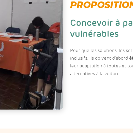
PROPOSITION
Concevoir à pa
vulnérables
Pour que les solutions, les se
inclusifs, ils doivent d’abord
ê
leur adaptation à toutes et 
alternatives à la voiture.