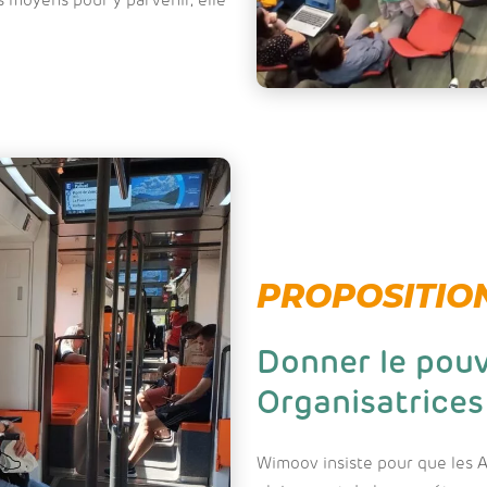
s moyens pour y parvenir, elle
PROPOSITION
Donner le pouv
Organisatrices
Wimoov insiste pour que les Au