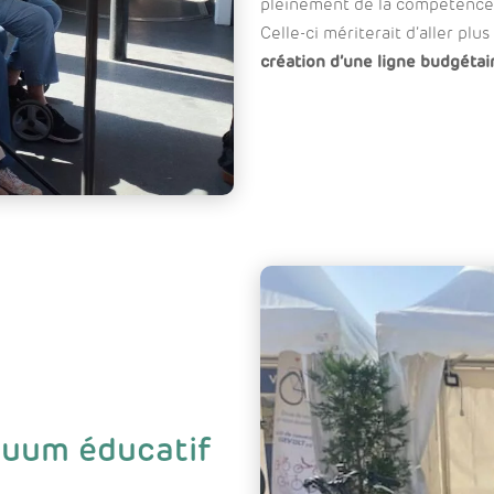
pleinement de la compétence m
Celle-ci mériterait d’aller plu
création d’une ligne budgéta
nuum éducatif