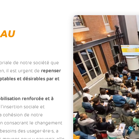
 AU
oriale de notre société que
en, il est urgent de
repenser
ptables et désirables par et
bilisation renforcée et à
l’insertion sociale et
 la cohésion de notre
 en consacrant le changement
besoins des usager⸱ère⸱s, a