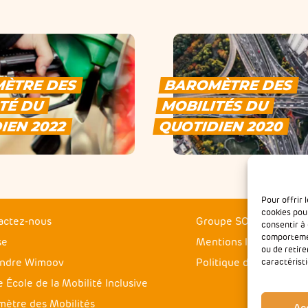
ÈTRE DES
BAROMÈTRE DES
TÉ DU
MOBILITÉS DU
IEN 2022
QUOTIDIEN 2020
Pour offrir 
cookies pou
actez-nous
Groupe SOS
consentir à
comportement
se
Mentions légales
ou de retir
indre Wimoov
Politique de confidenti
caractéristi
 École de la Mobilité Inclusive
mètre des Mobilités
Ac