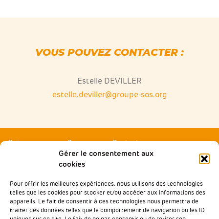
VOUS POUVEZ CONTACTER :
Estelle DEVILLER
estelle.deviller@groupe-sos.org
Qui sommes-nous ?
Contactez-nous
Gérer le consentement aux
Agir local
Presse
cookies
Accompagner
Rejoindre Wimoov
Pour offrir les meilleures expériences, nous utilisons des technologies
Nos partenaires
Notre École de la Mobilité
telles que les cookies pour stocker et/ou accéder aux informations des
Inclusive
appareils. Le fait de consentir à ces technologies nous permettra de
Nos analyses & plaidoyers
traiter des données telles que le comportement de navigation ou les ID
Baromètre des Mobilités