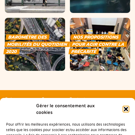
BAROMÈTRE DES
NOS PROPOSITIONS
MOBILITÉS DU QUOTIDIEN
POUR AGIR CONTRE LA
2020
PRÉCARITÉ
Qui sommes-nous ?
Contactez-nous
Gérer le consentement aux
Agir local
Presse
cookies
Accompagner
Rejoindre Wimoov
Pour offrir les meilleures expériences, nous utilisons des technologies
Nos partenaires
Notre École de la Mobilité
telles que les cookies pour stocker et/ou accéder aux informations des
Inclusive