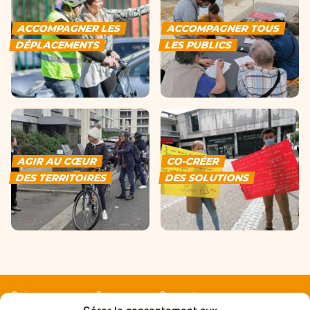
ACCOMPAGNER LES
ACCOMPAGNER TOUS
DÉPLACEMENTS
LES PUBLICS
AGIR AU CŒUR
CO-CRÉER
DES TERRITOIRES
DES SOLUTIONS
Qui sommes-nous ?
Contactez-nous