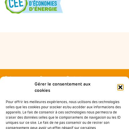
Qui sommes-nous ?
Contactez-nous
Gérer le consentement aux
Agir local
Presse
cookies
Accompagner
Rejoindre Wimoov
Pour offrir les meilleures expériences, nous utilisons des technologies
Nos partenaires
Notre École de la Mobilité
telles que les cookies pour stocker et/ou accéder aux informations des
Inclusive
appareils. Le fait de consentir à ces technologies nous permettra de
Nos analyses & plaidoyers
traiter des données telles que le comportement de navigation ou les ID
Baromètre des Mobilités
uniques sur ce site. Le fait de ne pas consentir ou de retirer son
Nos actualités
consentement peut avoir un effet négatif sur certaines