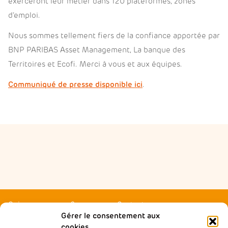
exerceront leur métier dans 120 plateformes, zones
d’emploi.
Nous sommes tellement fiers de la confiance apportée par
BNP PARIBAS Asset Management, La banque des
Territoires et Ecofi. Merci à vous et aux équipes.
Communiqué de presse disponible ici
.
Qui sommes-nous ?
Contactez-nous
Gérer le consentement aux
Agir local
Presse
cookies